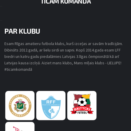
TICAM KOMANDĀ
SPĒLES DETAĻAS
PAR KLUBU
OLIMPISKAIS SPORTA CENTRS
Esam Rīgas amatieru futbola klubs, kurš izceļas ar savām tradīcijām.
LU FUTBOLA LĪGA 2017/2018
5. APRĪLIS, 2018
20:30
(10)
Dibināts 2012.gadā, ar lielu sirdi un sapni. Kopš 2014.gada esam LFF
biedri un katru gadu piedalāmies Latvijas 3.līgas čempionātā kā arī
Latvijas kausa izcīņā. Aiziet mans klubs, Mans mīļais klubs - LIELUPE!
#ticamkomandā
FOX TRAVEL
FK LIELUPE
8
-
4
FINAL SCORE