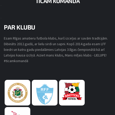
TICAM KOMANDĀ
SPĒLES DETAĻAS
PAR KLUBU
OLIMPISKAIS SPORTA CENTRS
Esam Rīgas amatieru futbola klubs, kurš izceļas ar savām tradīcijām.
LU FUTBOLA LĪGA 2016/2017
7. FEBRUĀRIS, 2017
21:50
(11)
Dibināts 2012.gadā, ar lielu sirdi un sapni. Kopš 2014.gada esam LFF
biedri un katru gadu piedalāmies Latvijas 3.līgas čempionātā kā arī
Latvijas kausa izcīņā. Aiziet mans klubs, Mans mīļais klubs - LIELUPE!
#ticamkomandā
FK ĶĪM. FAK.
ČBK
7
-
13
FINAL SCORE