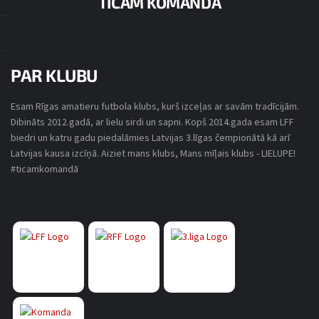
TICAM KOMANDĀ
SPĒLES DETAĻAS
PAR KLUBU
OLIMPISKAIS SPORTA CENTRS
Esam Rīgas amatieru futbola klubs, kurš izceļas ar savām tradīcijām.
LUFL SERIA B 2016/2017
18. APRĪLIS, 2017
21:00
(16)
Dibināts 2012.gadā, ar lielu sirdi un sapni. Kopš 2014.gada esam LFF
biedri un katru gadu piedalāmies Latvijas 3.līgas čempionātā kā arī
Latvijas kausa izcīņā. Aiziet mans klubs, Mans mīļais klubs - LIELUPE!
#ticamkomandā
FK VEFIŅŠ
ZEĻĻI
5
-
0
FINAL SCORE