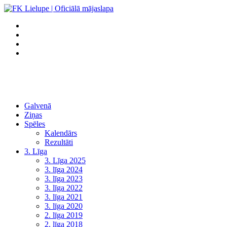
Galvenā
Ziņas
Spēles
Kalendārs
Rezultāti
3. Līga
3. Līga 2025
3. līga 2024
3. līga 2023
3. līga 2022
3. līga 2021
3. līga 2020
2. līga 2019
2. līga 2018