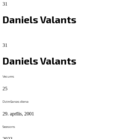
31
Daniels Valants
31
Daniels Valants
Vecums
25
Dzimšanas diena
29. aprīlis, 2001
Seasons
2023