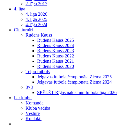
2. līga 2017
4. līga
4. līga 2026
4. līga 2025
4. līga 2024
Citi turnīri
Rudens Kauss
Rudens Kauss 2025
Rudens Kauss 2024
Rudens Kauss 2023
Rudens Kauss 2022
Rudens Kauss 2021
Rudens Kauss 2020
Telpu futbols
Jelgavas futbola čempionāta Ziema 2025
Jelgavas futbola čempionāta Ziema 2024
8×8
SPĒLĒT Rīgas nakts minifutbola līga 2026
Par klubu
Komanda
Kluba vadība
Vēsture
Kontakti