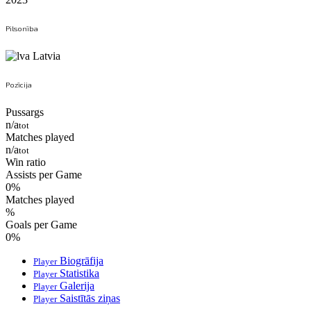
Pilsonība
Latvia
Pozīcija
Pussargs
n/a
tot
Matches played
n/a
tot
Win ratio
Assists per Game
0
%
Matches played
%
Goals per Game
0
%
Biogrāfija
Player
Statistika
Player
Galerija
Player
Saistītās ziņas
Player