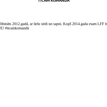
TICAM KOMANDĀ
Dibināts 2012.gadā, ar lielu sirdi un sapni. Kopš 2014.gada esam LFF bi
LUPE! #ticamkomandā