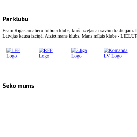
Par klubu
Esam Rīgas amatieru futbola klubs, kurš izceļas ar savām tradīcijām. 
Latvijas kausa izcīņā. Aiziet mans klubs, Mans mīļais klubs - LIE
Seko mums
Facebook
Twitter
Instagram
YouTube