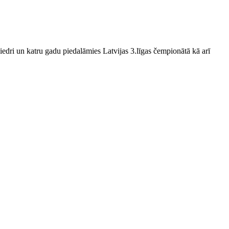
edri un katru gadu piedalāmies Latvijas 3.līgas čempionātā kā arī