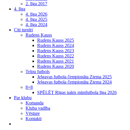
2. līga 2017
4. līga
4. līga 2026
4. līga 2025
4. līga 2024
Citi turnīri
Rudens Kauss
Rudens Kauss 2025
Rudens Kauss 2024
Rudens Kauss 2023
Rudens Kauss 2022
Rudens Kauss 2021
Rudens Kauss 2020
Telpu futbols
Jelgavas futbola čempionāta Ziema 2025
Jelgavas futbola čempionāta Ziema 2024
8×8
SPĒLĒT Rīgas nakts minifutbola līga 2026
Par klubu
Komanda
Kluba vadība
Vēsture
Kontakti