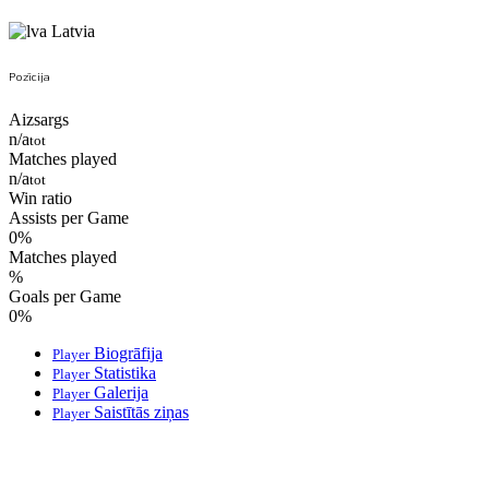
Latvia
Pozīcija
Aizsargs
n/a
tot
Matches played
n/a
tot
Win ratio
Assists per Game
0
%
Matches played
%
Goals per Game
0
%
Biogrāfija
Player
Statistika
Player
Galerija
Player
Saistītās ziņas
Player