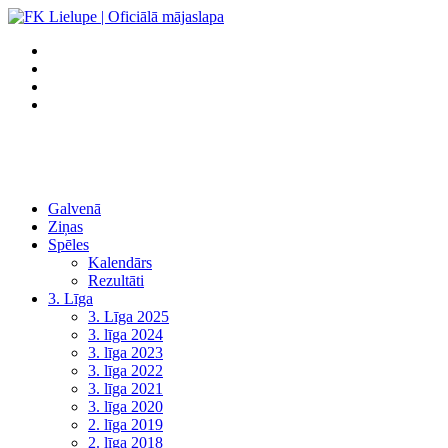
Galvenā
Ziņas
Spēles
Kalendārs
Rezultāti
3. Līga
3. Līga 2025
3. līga 2024
3. līga 2023
3. līga 2022
3. līga 2021
3. līga 2020
2. līga 2019
2. līga 2018