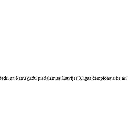
edri un katru gadu piedalāmies Latvijas 3.līgas čempionātā kā arī