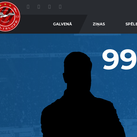
GALVENĀ
ZIŅAS
SPĒL
99