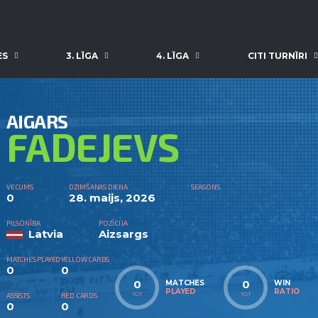
ES
3. LĪGA
4. LĪGA
CITI TURNĪRI
AIGARS
FADEJEVS
VECUMS
DZIMŠANAS DIENA
SEASONS
0
28. maijs, 2026
PILSONĪBA
POZĪCIJA
Latvia
Aizsargs
MATCHES PLAYED
YELLOW CARDS
0
0
0
0
MATCHES
WIN
PLAYED
RATIO
TOT
TOT
ASSISTS
RED CARDS
0
0