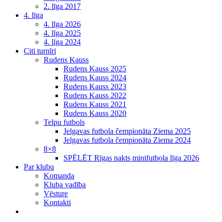
2. līga 2017
4. līga
4. līga 2026
4. līga 2025
4. līga 2024
Citi turnīri
Rudens Kauss
Rudens Kauss 2025
Rudens Kauss 2024
Rudens Kauss 2023
Rudens Kauss 2022
Rudens Kauss 2021
Rudens Kauss 2020
Telpu futbols
Jelgavas futbola čempionāta Ziema 2025
Jelgavas futbola čempionāta Ziema 2024
8×8
SPĒLĒT Rīgas nakts minifutbola līga 2026
Par klubu
Komanda
Kluba vadība
Vēsture
Kontakti