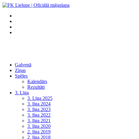
Galvenā
Ziņas
Spēles
Kalendārs
Rezultāti
3. Līga
3. Līga 2025
3. līga 2024
3. līga 2023
3. līga 2022
3. līga 2021
3. līga 2020
2. līga 2019
2. līga 2018