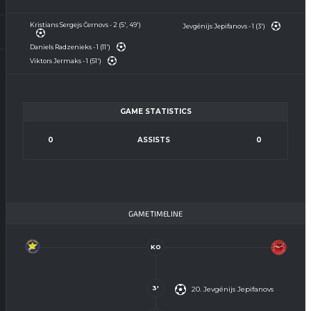
Kristians Sergejs Černovs - 2 (5', 49')
Jevgēnijs Jepifanovs - 1 (3')
Daniels Radzenieks - 1 (11')
Viktors Jermaks - 1 (51')
GAME STATISTICS
0
ASSISTS
0
GAME TIMELINE
KO
3'
20. Jevgēnijs Jepifanovs