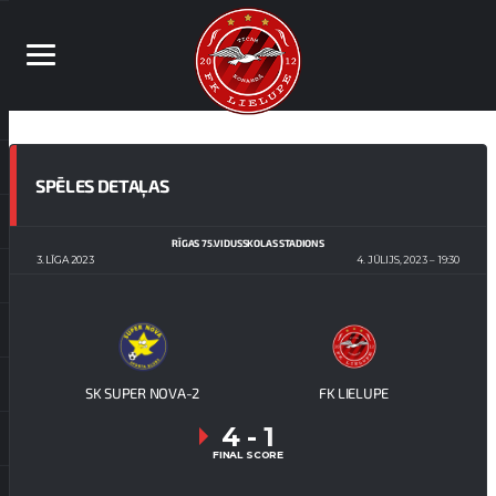
SPĒLES DETAĻAS
RĪGAS 75.VIDUSSKOLAS STADIONS
3. LĪGA 2023
4. JŪLIJS, 2023
19:30
SK SUPER NOVA-2
FK LIELUPE
4
-
1
FINAL SCORE