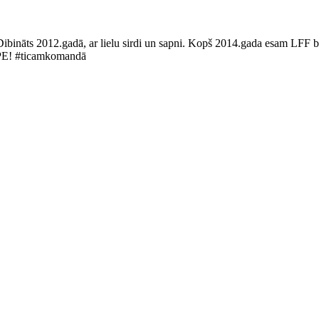
Dibināts 2012.gadā, ar lielu sirdi un sapni. Kopš 2014.gada esam LFF bi
LUPE! #ticamkomandā