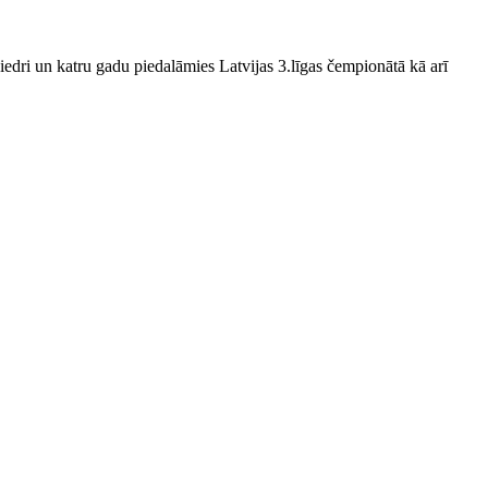
edri un katru gadu piedalāmies Latvijas 3.līgas čempionātā kā arī