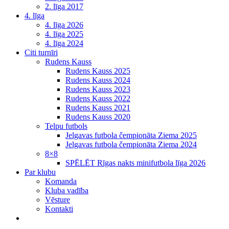
2. līga 2017
4. līga
4. līga 2026
4. līga 2025
4. līga 2024
Citi turnīri
Rudens Kauss
Rudens Kauss 2025
Rudens Kauss 2024
Rudens Kauss 2023
Rudens Kauss 2022
Rudens Kauss 2021
Rudens Kauss 2020
Telpu futbols
Jelgavas futbola čempionāta Ziema 2025
Jelgavas futbola čempionāta Ziema 2024
8×8
SPĒLĒT Rīgas nakts minifutbola līga 2026
Par klubu
Komanda
Kluba vadība
Vēsture
Kontakti