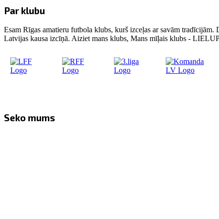
Par klubu
Esam Rīgas amatieru futbola klubs, kurš izceļas ar savām tradīcijām. 
Latvijas kausa izcīņā. Aiziet mans klubs, Mans mīļais klubs - LIE
Seko mums
Facebook
Twitter
Instagram
YouTube