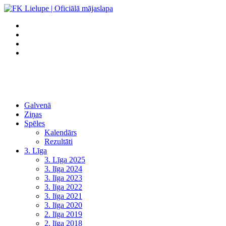
Galvenā
Ziņas
Spēles
Kalendārs
Rezultāti
3. Līga
3. Līga 2025
3. līga 2024
3. līga 2023
3. līga 2022
3. līga 2021
3. līga 2020
2. līga 2019
2. līga 2018