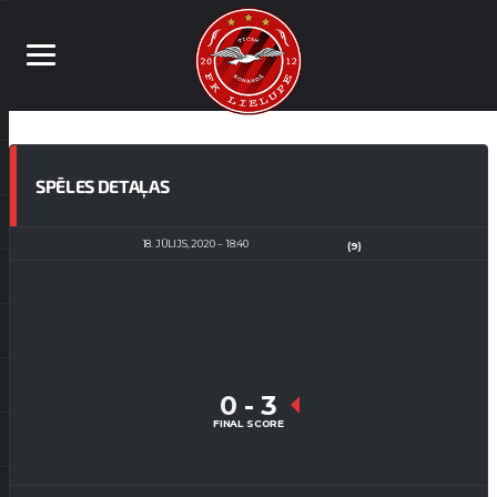
SPĒLES DETAĻAS
18. JŪLIJS, 2020
18:40
(9)
0
-
3
FINAL SCORE