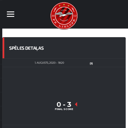
SPĒLES DETAĻAS
1. AUGUSTS, 2020
18:20
(5)
0
-
3
FINAL SCORE