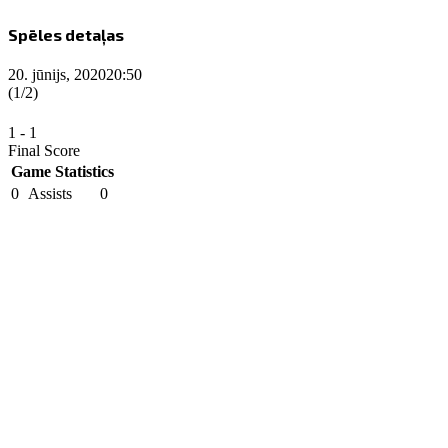
Spēles detaļas
20. jūnijs, 2020
20:50
(1/2)
1
-
1
Final Score
Game Statistics
0
Assists
0