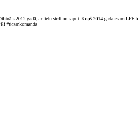
Dibināts 2012.gadā, ar lielu sirdi un sapni. Kopš 2014.gada esam LFF bi
LUPE! #ticamkomandā