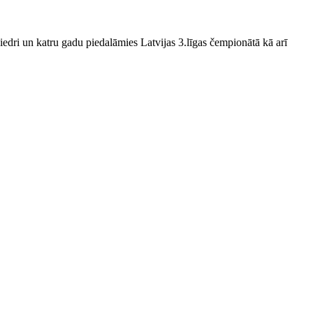
edri un katru gadu piedalāmies Latvijas 3.līgas čempionātā kā arī