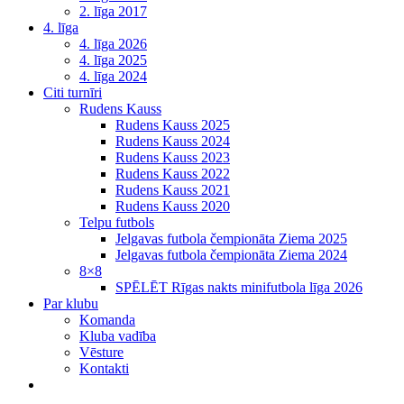
2. līga 2017
4. līga
4. līga 2026
4. līga 2025
4. līga 2024
Citi turnīri
Rudens Kauss
Rudens Kauss 2025
Rudens Kauss 2024
Rudens Kauss 2023
Rudens Kauss 2022
Rudens Kauss 2021
Rudens Kauss 2020
Telpu futbols
Jelgavas futbola čempionāta Ziema 2025
Jelgavas futbola čempionāta Ziema 2024
8×8
SPĒLĒT Rīgas nakts minifutbola līga 2026
Par klubu
Komanda
Kluba vadība
Vēsture
Kontakti