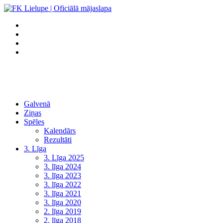
Galvenā
Ziņas
Spēles
Kalendārs
Rezultāti
3. Līga
3. Līga 2025
3. līga 2024
3. līga 2023
3. līga 2022
3. līga 2021
3. līga 2020
2. līga 2019
2. līga 2018