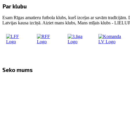
Par klubu
Esam Rīgas amatieru futbola klubs, kurš izceļas ar savām tradīcijām. 
Latvijas kausa izcīņā. Aiziet mans klubs, Mans mīļais klubs - LIE
Seko mums
Facebook
Twitter
Instagram
YouTube