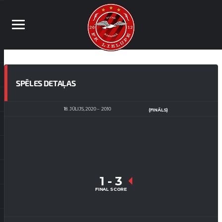
SPĒLES DETAĻAS
18. JŪLIJS, 2020
20:10
(FINĀLS)
1
-
3
FINAL SCORE