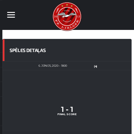
SPĒLES DETAĻAS
6. JŪNIJS, 2020
18:00
(4)
1
-
1
FINAL SCORE