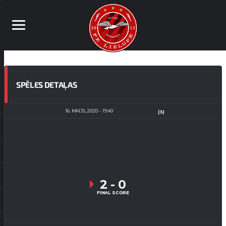
SPĒLES DETAĻAS
16. MAIJS, 2020
19:40
(3)
2
-
0
FINAL SCORE