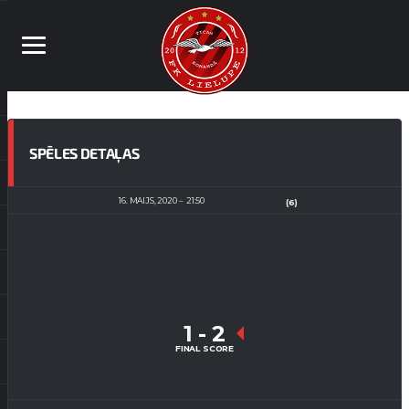
SPĒLES DETAĻAS
16. MAIJS, 2020
21:50
(6)
1
-
2
FINAL SCORE