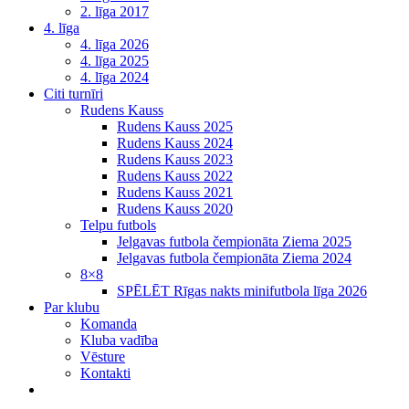
2. līga 2017
4. līga
4. līga 2026
4. līga 2025
4. līga 2024
Citi turnīri
Rudens Kauss
Rudens Kauss 2025
Rudens Kauss 2024
Rudens Kauss 2023
Rudens Kauss 2022
Rudens Kauss 2021
Rudens Kauss 2020
Telpu futbols
Jelgavas futbola čempionāta Ziema 2025
Jelgavas futbola čempionāta Ziema 2024
8×8
SPĒLĒT Rīgas nakts minifutbola līga 2026
Par klubu
Komanda
Kluba vadība
Vēsture
Kontakti