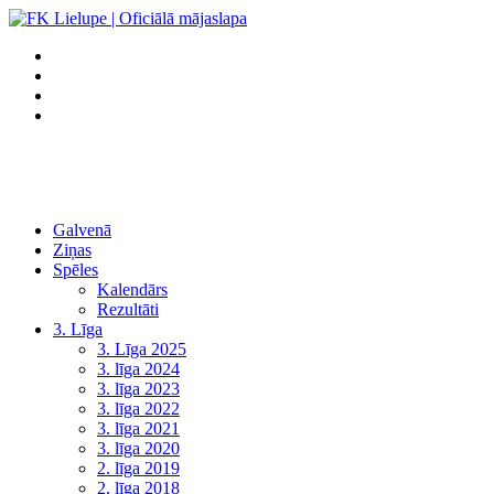
Galvenā
Ziņas
Spēles
Kalendārs
Rezultāti
3. Līga
3. Līga 2025
3. līga 2024
3. līga 2023
3. līga 2022
3. līga 2021
3. līga 2020
2. līga 2019
2. līga 2018