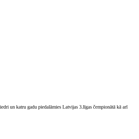
edri un katru gadu piedalāmies Latvijas 3.līgas čempionātā kā arī