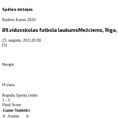
Spēles detaļas
Rudens Kauss 2020
89.vidusskolas futbola laukums
Mežciems, Riga, 
25. augusts, 2021
20:30
(5)
Mangal
FK Valor
Ropažu Sporta centrs
1
-
3
Final Score
Game Statistics
0
Assists
0