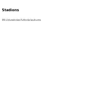
Stadions
89.vidusskolas futbola laukums