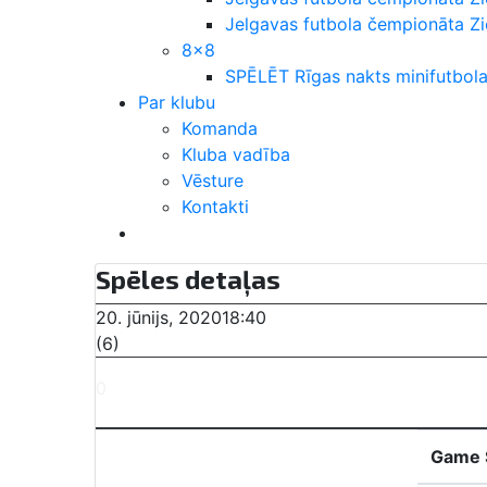
Jelgavas futbola čempionāta 
8×8
SPĒLĒT Rīgas nakts minifutbola
Par klubu
Komanda
Kluba vadība
Vēsture
Kontakti
Spēles detaļas
20. jūnijs, 2020
18:40
(6)
0
-
3
Final Score
Game S