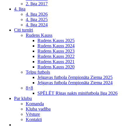
2. līga 2017
4. līga
4. līga 2026
4. līga 2025
4. līga 2024
Citi turnīri
Rudens Kauss
Rudens Kauss 2025
Rudens Kauss 2024
Rudens Kauss 2023
Rudens Kauss 2022
Rudens Kauss 2021
Rudens Kauss 2020
Telpu futbols
Jelgavas futbola čempionāta Ziema 2025
Jelgavas futbola čempionāta Ziema 2024
8×8
SPĒLĒT Rīgas nakts minifutbola līga 2026
Par klubu
Komanda
Kluba vadība
Vēsture
Kontakti