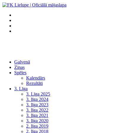
Galvenā
Ziņas
Spēles
Kalendārs
Rezultāti
3. Līga
3. Līga 2025
3. līga 2024
3. līga 2023
3. līga 2022
3. līga 2021
3. līga 2020
2. līga 2019
2. līga 2018