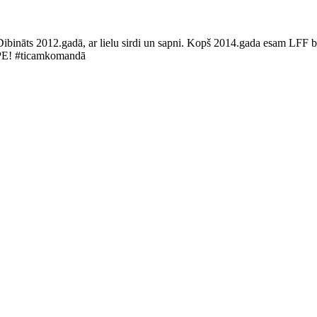
Dibināts 2012.gadā, ar lielu sirdi un sapni. Kopš 2014.gada esam LFF bi
LUPE! #ticamkomandā