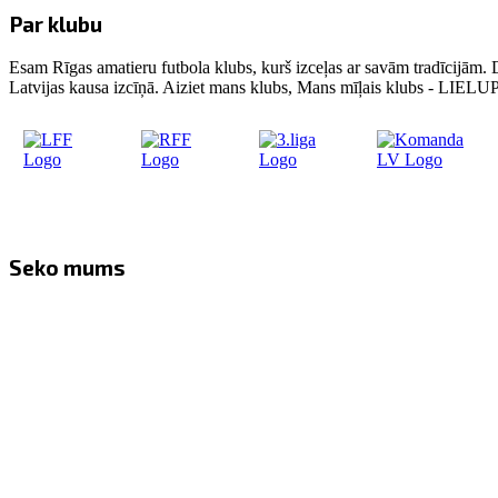
Par klubu
Esam Rīgas amatieru futbola klubs, kurš izceļas ar savām tradīcijām. 
Latvijas kausa izcīņā. Aiziet mans klubs, Mans mīļais klubs - LIE
Seko mums
Facebook
Twitter
Instagram
YouTube