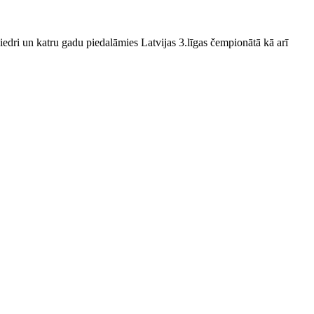
edri un katru gadu piedalāmies Latvijas 3.līgas čempionātā kā arī