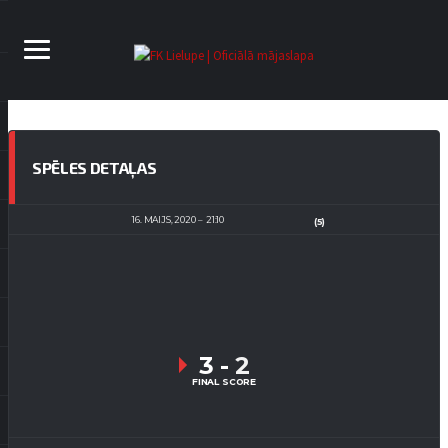
SPĒLES DETAĻAS
16. MAIJS, 2020
21:10
(5)
3
-
2
FINAL SCORE