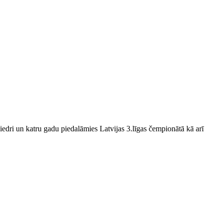
edri un katru gadu piedalāmies Latvijas 3.līgas čempionātā kā arī