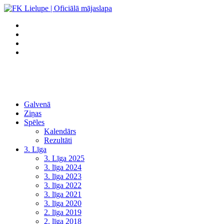
Galvenā
Ziņas
Spēles
Kalendārs
Rezultāti
3. Līga
3. Līga 2025
3. līga 2024
3. līga 2023
3. līga 2022
3. līga 2021
3. līga 2020
2. līga 2019
2. līga 2018