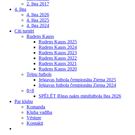
2. līga 2017
4. līga
4. līga 2026
4. līga 2025
4. līga 2024
Citi turnīri
Rudens Kauss
Rudens Kauss 2025
Rudens Kauss 2024
Rudens Kauss 2023
Rudens Kauss 2022
Rudens Kauss 2021
Rudens Kauss 2020
Telpu futbols
Jelgavas futbola čempionāta Ziema 2025
Jelgavas futbola čempionāta Ziema 2024
8×8
SPĒLĒT Rīgas nakts minifutbola līga 2026
Par klubu
Komanda
Kluba vadība
Vēsture
Kontakti