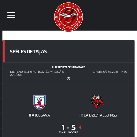
SPĒLES DETAĻAS
LLU SPORTA CENTRA BĀZE
MEITEŅU TELPU FUTBOLA ČEMPIONĀTS
3. FEBRUĀRIS, 2018
14:30
2017/2018
(2)
JFA JELGAVA
FK LAIDZE/TALSU NSS
1
-
5
FINAL SCORE