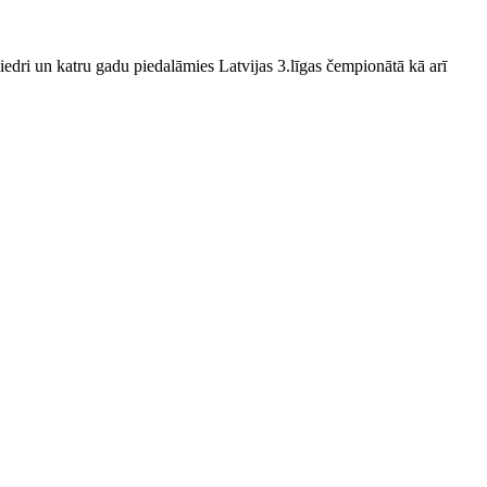
edri un katru gadu piedalāmies Latvijas 3.līgas čempionātā kā arī