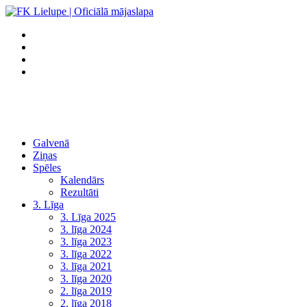
Galvenā
Ziņas
Spēles
Kalendārs
Rezultāti
3. Līga
3. Līga 2025
3. līga 2024
3. līga 2023
3. līga 2022
3. līga 2021
3. līga 2020
2. līga 2019
2. līga 2018