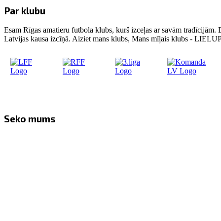
Par klubu
Esam Rīgas amatieru futbola klubs, kurš izceļas ar savām tradīcijām. 
Latvijas kausa izcīņā. Aiziet mans klubs, Mans mīļais klubs - LIE
Seko mums
Facebook
Twitter
Instagram
YouTube