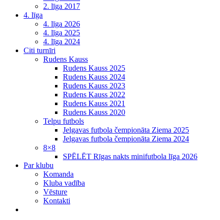
2. līga 2017
4. līga
4. līga 2026
4. līga 2025
4. līga 2024
Citi turnīri
Rudens Kauss
Rudens Kauss 2025
Rudens Kauss 2024
Rudens Kauss 2023
Rudens Kauss 2022
Rudens Kauss 2021
Rudens Kauss 2020
Telpu futbols
Jelgavas futbola čempionāta Ziema 2025
Jelgavas futbola čempionāta Ziema 2024
8×8
SPĒLĒT Rīgas nakts minifutbola līga 2026
Par klubu
Komanda
Kluba vadība
Vēsture
Kontakti