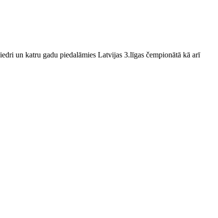
edri un katru gadu piedalāmies Latvijas 3.līgas čempionātā kā arī