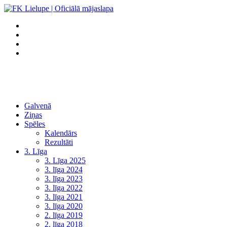
Galvenā
Ziņas
Spēles
Kalendārs
Rezultāti
3. Līga
3. Līga 2025
3. līga 2024
3. līga 2023
3. līga 2022
3. līga 2021
3. līga 2020
2. līga 2019
2. līga 2018