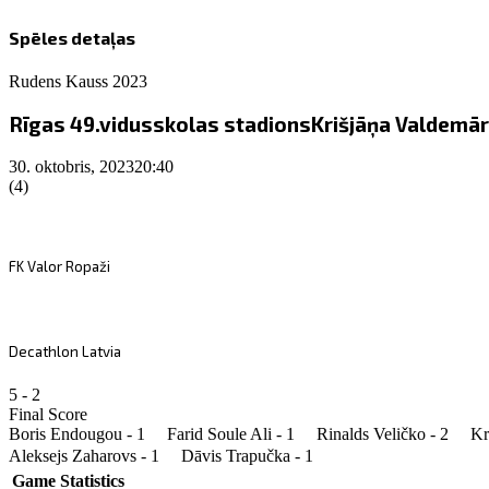
Spēles detaļas
Rudens Kauss 2023
Rīgas 49.vidusskolas stadions
Krišjāņa Valdemāra
30. oktobris, 2023
20:40
(4)
FK Valor Ropaži
Decathlon Latvia
5
-
2
Final Score
Boris Endougou - 1
Farid Soule Ali - 1
Rinalds Veličko - 2
Kr
Aleksejs Zaharovs - 1
Dāvis Trapučka - 1
Game Statistics