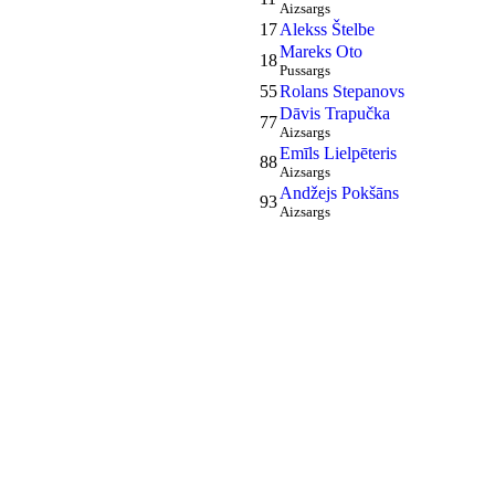
Aizsargs
17
Alekss Štelbe
Mareks Oto
18
Pussargs
55
Rolans Stepanovs
Dāvis Trapučka
77
Aizsargs
Emīls Lielpēteris
88
Aizsargs
Andžejs Pokšāns
93
Aizsargs