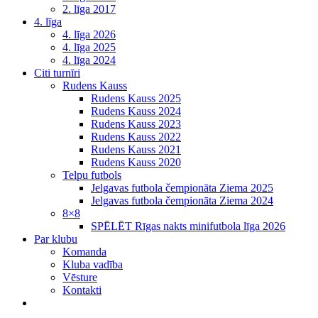
2. līga 2017
4. līga
4. līga 2026
4. līga 2025
4. līga 2024
Citi turnīri
Rudens Kauss
Rudens Kauss 2025
Rudens Kauss 2024
Rudens Kauss 2023
Rudens Kauss 2022
Rudens Kauss 2021
Rudens Kauss 2020
Telpu futbols
Jelgavas futbola čempionāta Ziema 2025
Jelgavas futbola čempionāta Ziema 2024
8×8
SPĒLĒT Rīgas nakts minifutbola līga 2026
Par klubu
Komanda
Kluba vadība
Vēsture
Kontakti