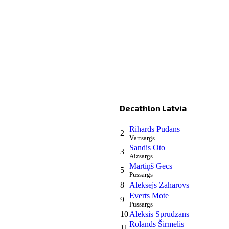
Decathlon Latvia
Rihards Pudāns
2
Vārtsargs
Sandis Oto
3
Aizsargs
Mārtiņš Gecs
5
Pussargs
8
Aleksejs Zaharovs
Everts Mote
9
Pussargs
10
Aleksis Sprudzāns
Rolands Širmelis
11