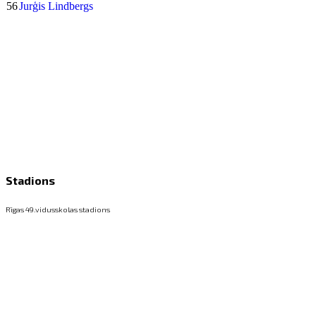
56
Jurģis Lindbergs
Stadions
Rīgas 49.vidusskolas stadions