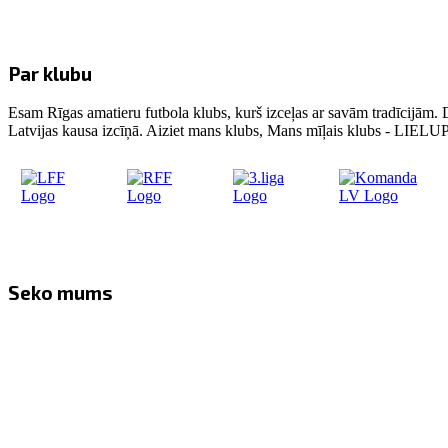
Par klubu
Esam Rīgas amatieru futbola klubs, kurš izceļas ar savām tradīcijām. 
Latvijas kausa izcīņā. Aiziet mans klubs, Mans mīļais klubs - LIE
Seko mums
Facebook
Twitter
Instagram