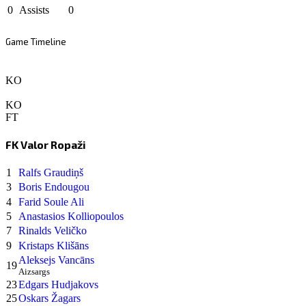
0
Assists
0
Game Timeline
KO
KO
FT
FK Valor Ropaži
1
Ralfs Graudiņš
3
Boris Endougou
4
Farid Soule Ali
5
Anastasios Kolliopoulos
7
Rinalds Veličko
9
Kristaps Klišāns
Aleksejs Vancāns
19
Aizsargs
23
Edgars Hudjakovs
25
Oskars Žagars