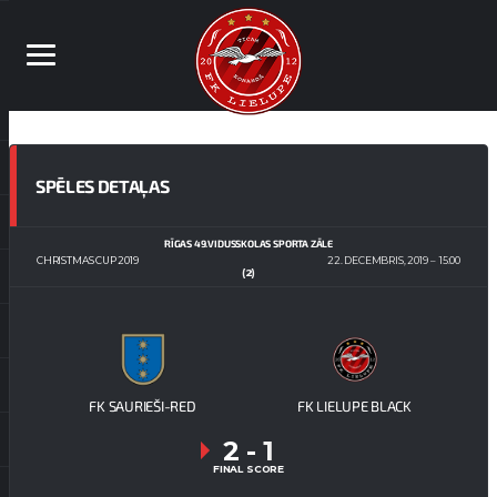
SPĒLES DETAĻAS
RĪGAS 49.VIDUSSKOLAS SPORTA ZĀLE
CHRISTMAS CUP 2019
22. DECEMBRIS, 2019
15:00
(2)
FK SAURIEŠI-RED
FK LIELUPE BLACK
2
-
1
FINAL SCORE