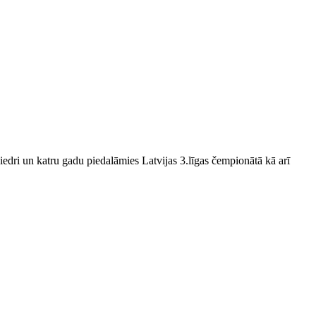
edri un katru gadu piedalāmies Latvijas 3.līgas čempionātā kā arī