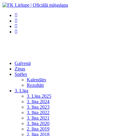
Galvenā
Ziņas
Spēles
Kalendārs
Rezultāti
3. Līga
3. Līga 2025
3. līga 2024
3. līga 2023
3. līga 2022
3. līga 2021
3. līga 2020
2. līga 2019
2. līga 2018