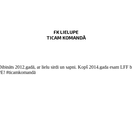
FK LIELUPE
TICAM KOMANDĀ
Dibināts 2012.gadā, ar lielu sirdi un sapni. Kopš 2014.gada esam LFF bi
LUPE! #ticamkomandā