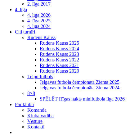
2. līga 2017
4. līga
4. līga 2026
4. līga 2025
4. līga 2024
Citi turnīri
Rudens Kauss
Rudens Kauss 2025
Rudens Kauss 2024
Rudens Kauss 2023
Rudens Kauss 2022
Rudens Kauss 2021
Rudens Kauss 2020
Telpu futbols
Jelgavas futbola čempionāta Ziema 2025
Jelgavas futbola čempionāta Ziema 2024
8×8
SPĒLĒT Rīgas nakts minifutbola līga 2026
Par klubu
Komanda
Kluba vadība
Vēsture
Kontakti