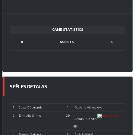
GAME STATISTICS
0
ASSISTS
0
SPĒLES DETAĻAS
1
Justs Gūtmanis
1
Ruslans Aleksejevs
2
Dmitrijs Slinko
29
Artūrs Rudzitis
58′
4
Renārs Zahara
6
Artis Kalniņš