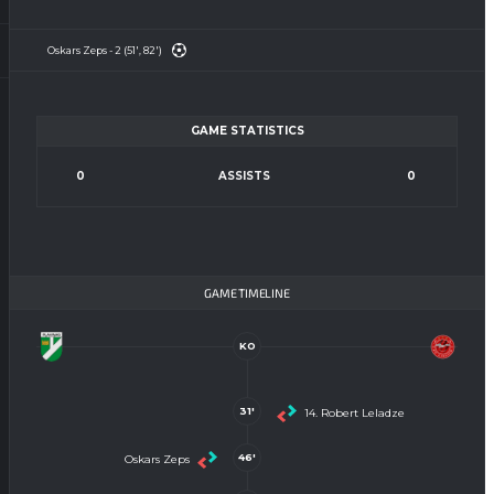
Oskars Zeps - 2 (51', 82')
GAME STATISTICS
0
ASSISTS
0
GAME TIMELINE
KO
31'
14. Robert Leladze
46'
Oskars Zeps