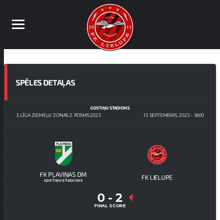
SPĒLES DETAĻAS
GOSTIŅU STADIONS
3. LĪGA ZIEMEĻU ZONAS 2. POSMS 2023
13. SEPTEMBRIS, 2023
18:00
FK PĻAVIŅAS DM
FK LIELUPE
GOSTIŅU STADIONS
0
-
2
FINAL SCORE