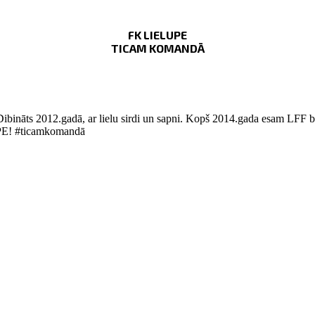
FK LIELUPE
TICAM KOMANDĀ
Dibināts 2012.gadā, ar lielu sirdi un sapni. Kopš 2014.gada esam LFF bi
LUPE! #ticamkomandā