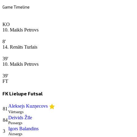
Game Timeline
KO
10. Maikls Petrovs
8'
14. Renāts Turlais
39'
10. Maikls Petrovs
39'
FT
FK Lielupe Futsal
Aleksejs Kuzņecovs
81
Vārtsargs
Deivids Žīle
84
Pussargs
Igors Balandins
3
Aizsargs