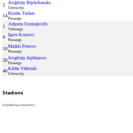
Jevģēnijs Bijelošonoks
5
Uzbrucējs
Renāts Turlais
14
Pussargs
Artjoms Formuļevičs
1
Vārtsargs
Igors Krasovs
6
Pussargs
Maikls Petrovs
10
Pussargs
Jevgēnijs Jepifanovs
20
Pussargs
Kārlis Villerušs
40
Uzbrucējs
Stadions
Dobeles Sporta centrs