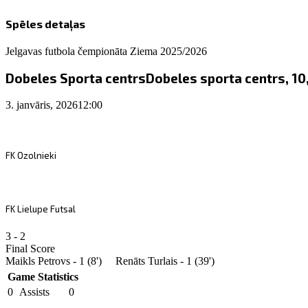
Spēles detaļas
Jelgavas futbola čempionāta Ziema 2025/2026
Dobeles Sporta centrs
Dobeles sporta centrs, 10,
3. janvāris, 2026
12:00
FK Ozolnieki
FK Lielupe Futsal
3
-
2
Final Score
Maikls Petrovs - 1 (8')
Renāts Turlais - 1 (39')
Game Statistics
0
Assists
0