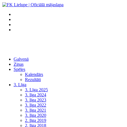
Galvenā
Ziņas
Spēles
Kalendārs
Rezultāti
3. Līga
3. Līga 2025
3. līga 2024
3. līga 2023
3. līga 2022
3. līga 2021
3. līga 2020
2. līga 2019
2. līga 2018