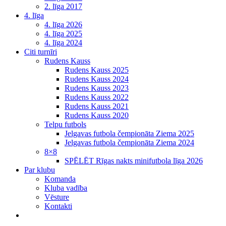
2. līga 2017
4. līga
4. līga 2026
4. līga 2025
4. līga 2024
Citi turnīri
Rudens Kauss
Rudens Kauss 2025
Rudens Kauss 2024
Rudens Kauss 2023
Rudens Kauss 2022
Rudens Kauss 2021
Rudens Kauss 2020
Telpu futbols
Jelgavas futbola čempionāta Ziema 2025
Jelgavas futbola čempionāta Ziema 2024
8×8
SPĒLĒT Rīgas nakts minifutbola līga 2026
Par klubu
Komanda
Kluba vadība
Vēsture
Kontakti