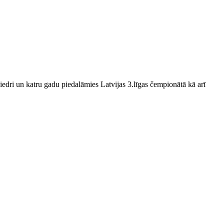
edri un katru gadu piedalāmies Latvijas 3.līgas čempionātā kā arī