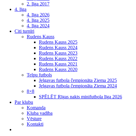
2. līga 2017
4. līga
4. līga 2026
4. līga 2025
4. līga 2024
Citi turnīri
Rudens Kauss
Rudens Kauss 2025
Rudens Kauss 2024
Rudens Kauss 2023
Rudens Kauss 2022
Rudens Kauss 2021
Rudens Kauss 2020
Telpu futbols
Jelgavas futbola čempionāta Ziema 2025
Jelgavas futbola čempionāta Ziema 2024
8×8
SPĒLĒT Rīgas nakts minifutbola līga 2026
Par klubu
Komanda
Kluba vadība
Vēsture
Kontakti