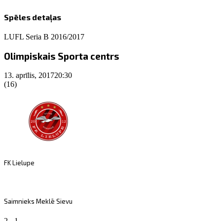
Spēles detaļas
LUFL Seria B 2016/2017
Olimpiskais Sporta centrs
13. aprīlis, 2017
20:30
(16)
FK Lielupe
Saimnieks Meklē Sievu
2
-
1