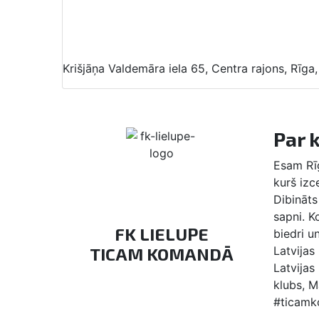
Krišjāņa Valdemāra iela 65, Centra rajons, Rīga
Par 
Esam Rīg
kurš izc
Dibināts 
sapni. 
FK LIELUPE
biedri u
TICAM KOMANDĀ
Latvijas
Latvijas
klubs, M
#ticam