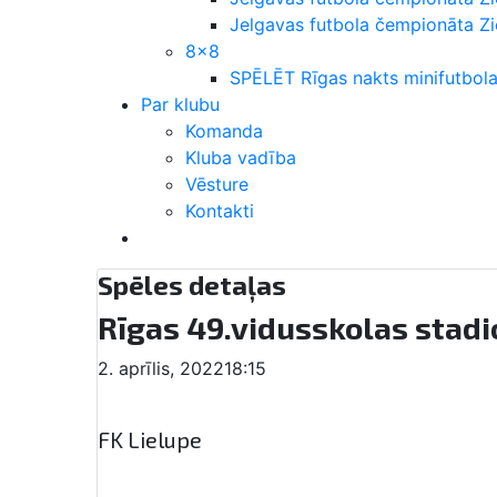
Jelgavas futbola čempionāta 
8×8
SPĒLĒT Rīgas nakts minifutbola
Par klubu
Komanda
Kluba vadība
Vēsture
Kontakti
Spēles detaļas
Rīgas 49.vidusskolas stad
2. aprīlis, 2022
18:15
FK Lielupe