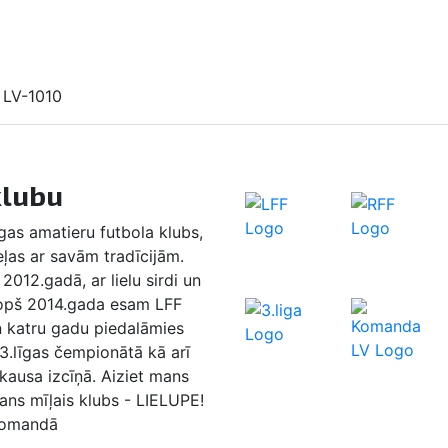
, LV-1010
klubu
as amatieru futbola klubs,
eļas ar savām tradīcijām.
2012.gadā, ar lielu sirdi un
Kopš 2014.gada esam LFF
n katru gadu piedalāmies
 3.līgas čempionātā kā arī
 kausa izcīņā. Aiziet mans
ans mīļais klubs - LIELUPE!
komandā