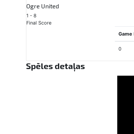
Ogre United
1
-
8
Final Score
Game S
0
Spēles detaļas