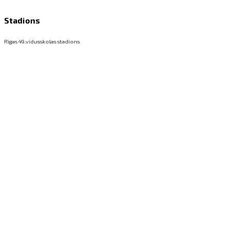
Stadions
Rīgas 49.vidusskolas stadions