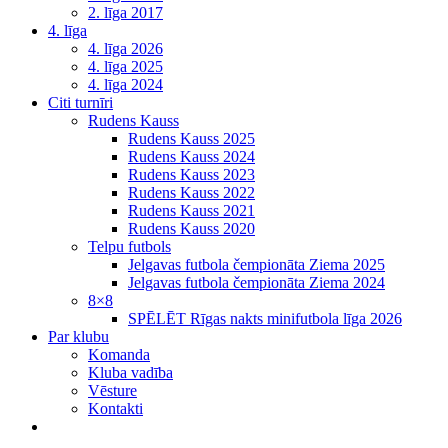
2. līga 2017
4. līga
4. līga 2026
4. līga 2025
4. līga 2024
Citi turnīri
Rudens Kauss
Rudens Kauss 2025
Rudens Kauss 2024
Rudens Kauss 2023
Rudens Kauss 2022
Rudens Kauss 2021
Rudens Kauss 2020
Telpu futbols
Jelgavas futbola čempionāta Ziema 2025
Jelgavas futbola čempionāta Ziema 2024
8×8
SPĒLĒT Rīgas nakts minifutbola līga 2026
Par klubu
Komanda
Kluba vadība
Vēsture
Kontakti