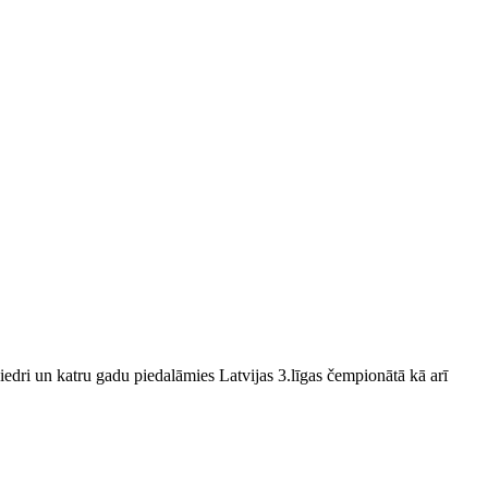
edri un katru gadu piedalāmies Latvijas 3.līgas čempionātā kā arī