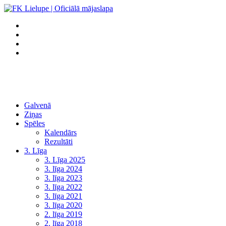
Galvenā
Ziņas
Spēles
Kalendārs
Rezultāti
3. Līga
3. Līga 2025
3. līga 2024
3. līga 2023
3. līga 2022
3. līga 2021
3. līga 2020
2. līga 2019
2. līga 2018