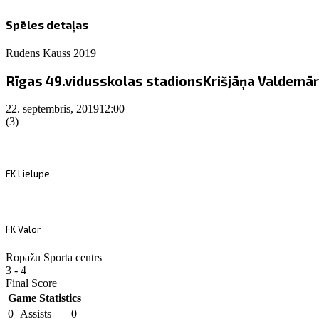
Spēles detaļas
Rudens Kauss 2019
Rīgas 49.vidusskolas stadions
Krišjāņa Valdemāra
22. septembris, 2019
12:00
(3)
FK Lielupe
FK Valor
Ropažu Sporta centrs
3
-
4
Final Score
Game Statistics
0
Assists
0