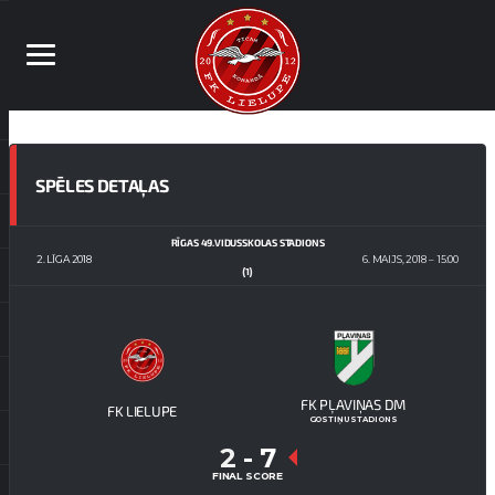
SPĒLES DETAĻAS
RĪGAS 49.VIDUSSKOLAS STADIONS
2. LĪGA 2018
6. MAIJS, 2018
15:00
(1)
FK PĻAVIŅAS DM
FK LIELUPE
GOSTIŅU STADIONS
2
-
7
FINAL SCORE