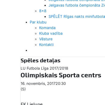
Jelgavas futbola čempionāta 
8×8
SPĒLĒT Rīgas nakts minifutbola
Par klubu
Komanda
Kluba vadība
Vēsture
Kontakti
Spēles detaļas
LU Futbola Līga 2017/2018
Olimpiskais Sporta centrs
16. novembris, 2017
20:30
(5)
FK Lielupe