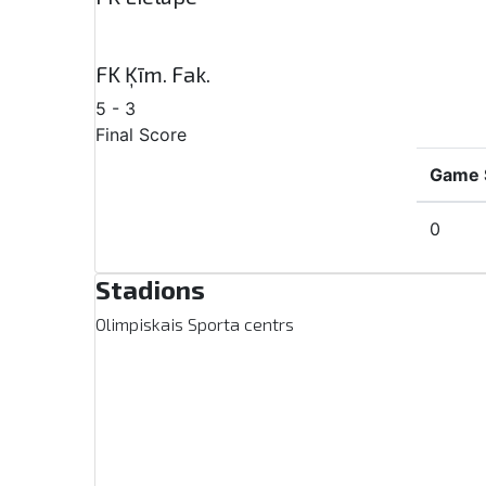
FK Ķīm. Fak.
5
-
3
Final Score
Game S
0
Stadions
Olimpiskais Sporta centrs