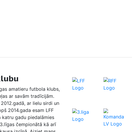
klubu
as amatieru futbola klubs,
eļas ar savām tradīcijām.
2012.gadā, ar lielu sirdi un
Kopš 2014.gada esam LFF
n katru gadu piedalāmies
 3.līgas čempionātā kā arī
 kausa izcīņā. Aiziet mans