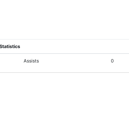
tatistics
Assists
0