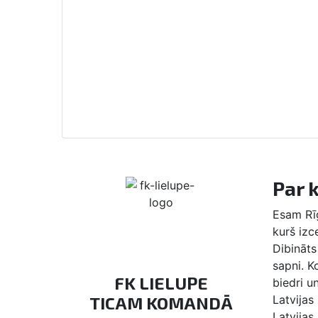
Par 
Esam Rīg
kurš izc
Dibināts 
sapni. 
FK LIELUPE
biedri u
TICAM KOMANDĀ
Latvijas
Latvijas