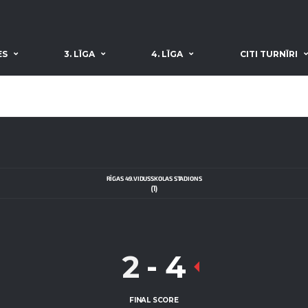
ES
3. LĪGA
4. LĪGA
CITI TURNĪRI
RĪGAS 49.VIDUSSKOLAS STADIONS
(1)
2
-
4
FINAL SCORE