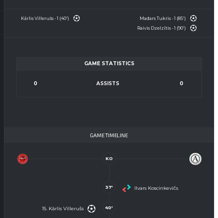
Kārlis Villerušs - 1 (40')
Madars Tukris - 1 (85')
Raivis Dzelzītis - 1 (90')
GAME STATISTICS
0
ASSISTS
0
GAME TIMELINE
KO
37'
Ilvars Koscinkevičs
40'
15. Kārlis Villerušs