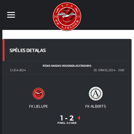
SPĒLES DETAĻAS
RĪGAS HANZAS VIDUSSKOLAS STADIONS
3. LĪGA 2024
20. JŪNIJS, 2024
21:00
FK LIELUPE
FK ALBERTS
1
-
2
FINAL SCORE