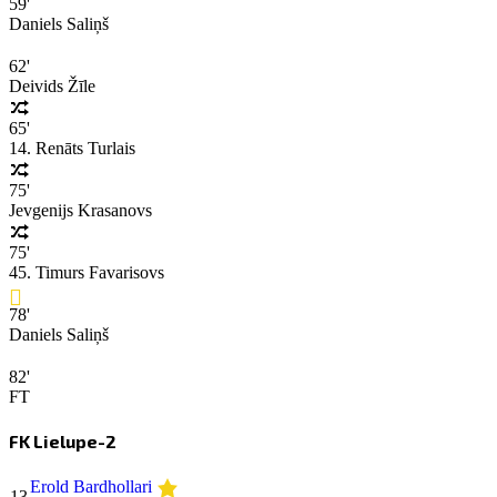
59'
Daniels Saliņš
62'
Deivids Žīle
65'
14. Renāts Turlais
75'
Jevgenijs Krasanovs
75'
45. Timurs Favarisovs
78'
Daniels Saliņš
82'
FT
FK Lielupe-2
Erold Bardhollari
13