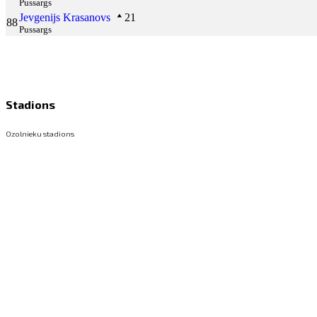
Pussargs
Jevgenijs Krasanovs
21
88
Pussargs
Stadions
Ozolnieku stadions