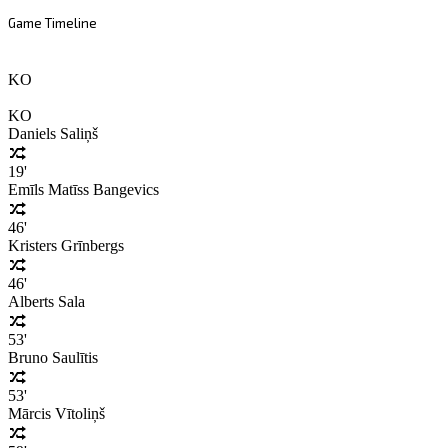
Game Timeline
KO
KO
Daniels Saliņš
19'
Emīls Matīss Bangevics
46'
Kristers Grīnbergs
46'
Alberts Sala
53'
Bruno Saulītis
53'
Mārcis Vītoliņš