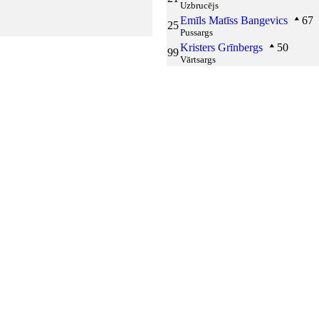
Uzbrucējs
Emīls Matīss Bangevics
67
25
Pussargs
Kristers Grīnbergs
50
99
Vārtsargs