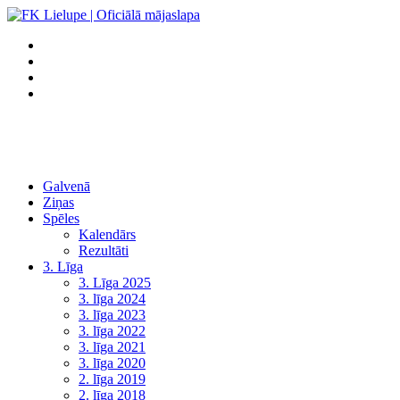
Galvenā
Ziņas
Spēles
Kalendārs
Rezultāti
3. Līga
3. Līga 2025
3. līga 2024
3. līga 2023
3. līga 2022
3. līga 2021
3. līga 2020
2. līga 2019
2. līga 2018