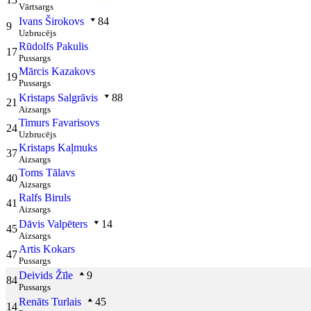
Vārtsargs
Ivans Širokovs
84
9
Uzbrucējs
Rūdolfs Pakulis
17
Pussargs
Mārcis Kazakovs
19
Pussargs
Kristaps Salgrāvis
88
21
Aizsargs
Timurs Favarisovs
24
Uzbrucējs
Kristaps Kaļmuks
37
Aizsargs
Toms Tālavs
40
Aizsargs
Ralfs Biruls
41
Aizsargs
Dāvis Valpēters
14
45
Aizsargs
Artis Kokars
47
Pussargs
Deivids Žīle
9
84
Pussargs
Renāts Turlais
45
14