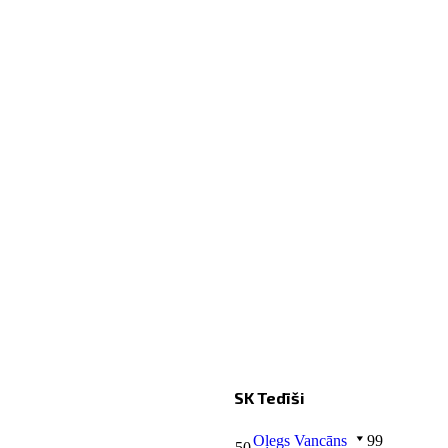
SK Tedīši
Oļegs Vancāns
99
50