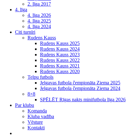
2. līga 2017
4. līga
4. līga 2026
4. līga 2025
4. līga 2024
Citi turnīri
Rudens Kauss
Rudens Kauss 2025
Rudens Kauss 2024
Rudens Kauss 2023
Rudens Kauss 2022
Rudens Kauss 2021
Rudens Kauss 2020
Telpu futbols
Jelgavas futbola čempionāta Ziema 2025
Jelgavas futbola čempionāta Ziema 2024
8×8
SPĒLĒT Rīgas nakts minifutbola līga 2026
Par klubu
Komanda
Kluba vadība
Vēsture
Kontakti