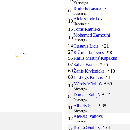
Vārtsargs
Rūdolfs Lasmanis
6
Pussargs
Alekss Indrikovs
10
Uzbrucējs
15
Toms Ratnieks
Mohamed Zarhouni
16
Pussargs
24
Gustavs Līcis
21
27
Ričards Janevics
8
78'
55
Kārlis Mārtiņš Kapaklis
67
Salvis Brants
25
69
Žanis Kivlenieks
18
88
Ludvigs Kuncis
11
Mārcis Vītoliņš
69
18
Aizsargs
Daniels Saliņš
27
8
Pussargs
Alberts Sala
88
11
Aizsargs
Aleksis Ivanovs
12
Pussargs
Bruno Saulītis
24
21