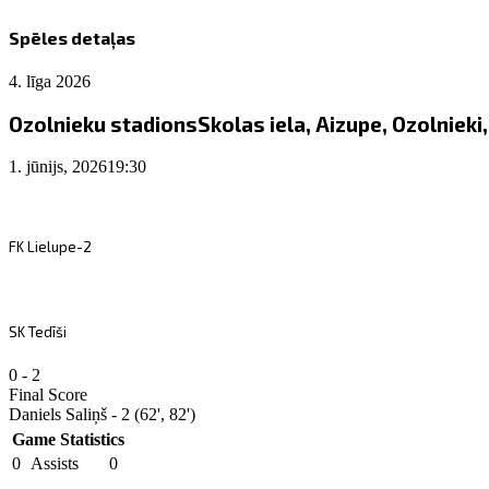
Spēles detaļas
4. līga 2026
Ozolnieku stadions
Skolas iela, Aizupe, Ozolniek
1. jūnijs, 2026
19:30
FK Lielupe-2
SK Tedīši
0
-
2
Final Score
Daniels Saliņš - 2 (62', 82')
Game Statistics
0
Assists
0