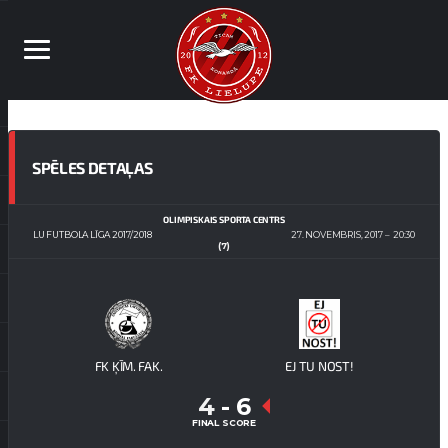
SPĒLES DETAĻAS
OLIMPISKAIS SPORTA CENTRS
LU FUTBOLA LĪGA 2017/2018
27. NOVEMBRIS, 2017
20:30
(7)
FK ĶĪM. FAK.
EJ TU NOST!
4
-
6
FINAL SCORE