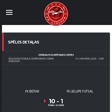
SPĒLES DETAĻAS
ZEMGALES OLIMPISKAIS CENTRS
JELGAVAS FUTBOLA ČEMPIONĀTA ZIEMA
24. JANVĀRIS, 2026
12:00
2025/2026
FK BEITAR
FK LIELUPE FUTSAL
10
-
1
FINAL SCORE