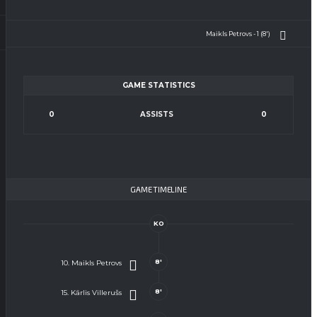
Maikls Petrovs - 1 (8')
GAME STATISTICS
0
ASSISTS
0
GAME TIMELINE
KO
8'
10. Maikls Petrovs
8'
15. Kārlis Villerušs