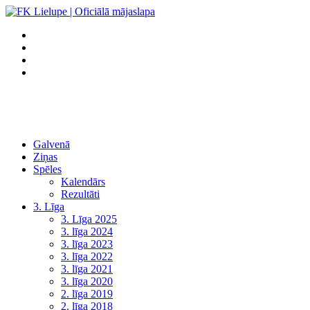
Galvenā
Ziņas
Spēles
Kalendārs
Rezultāti
3. Līga
3. Līga 2025
3. līga 2024
3. līga 2023
3. līga 2022
3. līga 2021
3. līga 2020
2. līga 2019
2. līga 2018