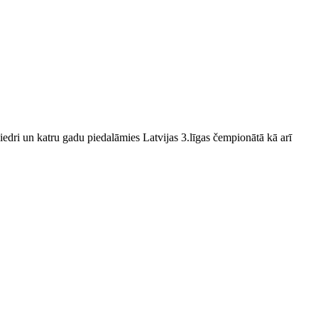
edri un katru gadu piedalāmies Latvijas 3.līgas čempionātā kā arī