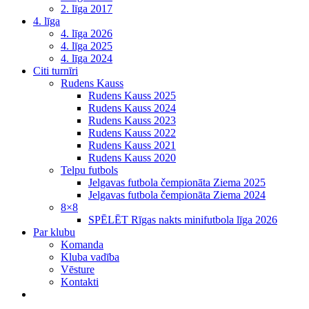
2. līga 2017
4. līga
4. līga 2026
4. līga 2025
4. līga 2024
Citi turnīri
Rudens Kauss
Rudens Kauss 2025
Rudens Kauss 2024
Rudens Kauss 2023
Rudens Kauss 2022
Rudens Kauss 2021
Rudens Kauss 2020
Telpu futbols
Jelgavas futbola čempionāta Ziema 2025
Jelgavas futbola čempionāta Ziema 2024
8×8
SPĒLĒT Rīgas nakts minifutbola līga 2026
Par klubu
Komanda
Kluba vadība
Vēsture
Kontakti