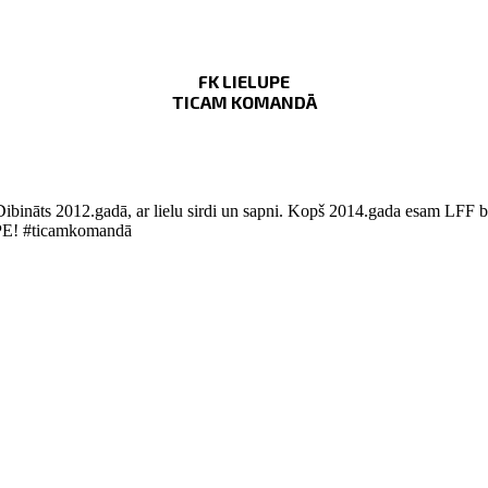
FK LIELUPE
TICAM KOMANDĀ
Dibināts 2012.gadā, ar lielu sirdi un sapni. Kopš 2014.gada esam LFF bi
LUPE! #ticamkomandā