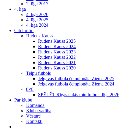
2. līga 2017
4. līga
4. līga 2026
4. līga 2025
4. līga 2024
Citi turnīri
Rudens Kauss
Rudens Kauss 2025
Rudens Kauss 2024
Rudens Kauss 2023
Rudens Kauss 2022
Rudens Kauss 2021
Rudens Kauss 2020
Telpu futbols
Jelgavas futbola čempionāta Ziema 2025
Jelgavas futbola čempionāta Ziema 2024
8×8
SPĒLĒT Rīgas nakts minifutbola līga 2026
Par klubu
Komanda
Kluba vadība
Vēsture
Kontakti