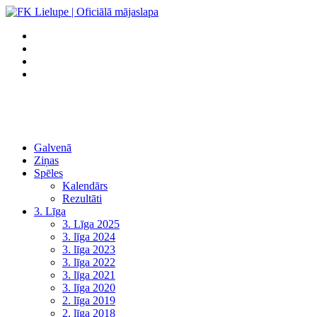
Galvenā
Ziņas
Spēles
Kalendārs
Rezultāti
3. Līga
3. Līga 2025
3. līga 2024
3. līga 2023
3. līga 2022
3. līga 2021
3. līga 2020
2. līga 2019
2. līga 2018