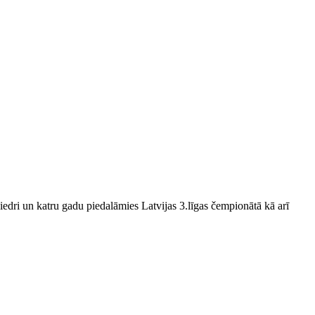
edri un katru gadu piedalāmies Latvijas 3.līgas čempionātā kā arī