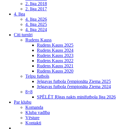
2. līga 2018
2. līga 2017
4. līga
4. līga 2026
4. līga 2025
4. līga 2024
Citi turnīri
Rudens Kauss
Rudens Kauss 2025
Rudens Kauss 2024
Rudens Kauss 2023
Rudens Kauss 2022
Rudens Kauss 2021
Rudens Kauss 2020
Telpu futbols
Jelgavas futbola čempionāta Ziema 2025
Jelgavas futbola čempionāta Ziema 2024
8×8
SPĒLĒT Rīgas nakts minifutbola līga 2026
Par klubu
Komanda
Kluba vadība
Vēsture
Kontakti