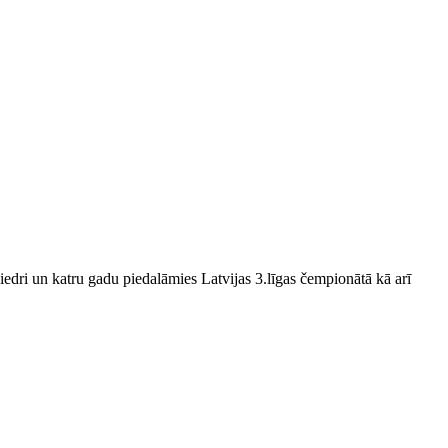
edri un katru gadu piedalāmies Latvijas 3.līgas čempionātā kā arī