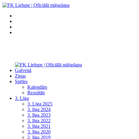
Galvenā
Ziņas
Spēles
Kalendārs
Rezultāti
3. Līga
3. Līga 2025
3. līga 2024
3. līga 2023
3. līga 2022
3. līga 2021
3. līga 2020
2. līga 2019