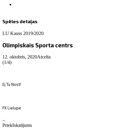
Spēles detaļas
LU Kauss 2019/2020
Olimpiskais Sporta centrs
12. oktobris, 2020
Atcelta
(1/4)
Ej Tu Nost!
FK Lielupe
–
Priekšskatījums