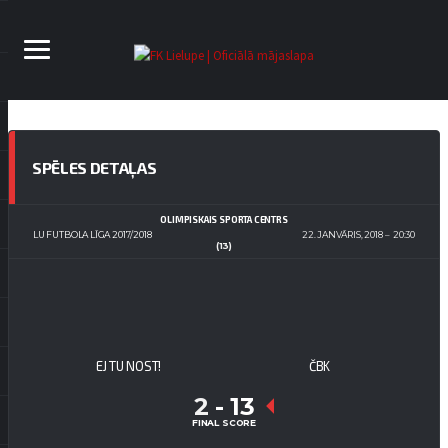
SPĒLES DETAĻAS
OLIMPISKAIS SPORTA CENTRS
LU FUTBOLA LĪGA 2017/2018
22. JANVĀRIS, 2018
20:30
(13)
EJ TU NOST!
ČBK
2
-
13
FINAL SCORE