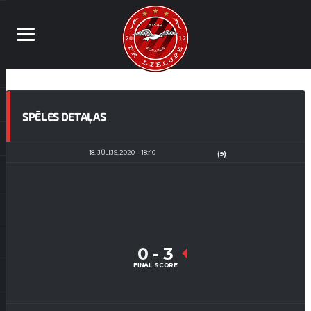
SPĒLES DETAĻAS
18. JŪLIJS, 2020
18:40
(9)
0
-
3
FINAL SCORE