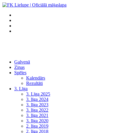
Galvenā
Ziņas
Spēles
Kalendārs
Rezultāti
3. Līga
3. Līga 2025
3. līga 2024
3. līga 2023
3. līga 2022
3. līga 2021
3. līga 2020
2. līga 2019
2. līga 2018