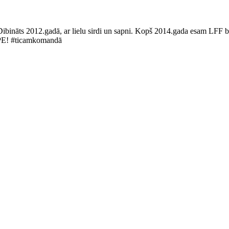
Dibināts 2012.gadā, ar lielu sirdi un sapni. Kopš 2014.gada esam LFF bi
LUPE! #ticamkomandā