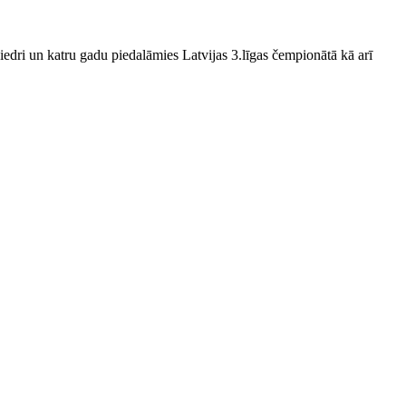
edri un katru gadu piedalāmies Latvijas 3.līgas čempionātā kā arī