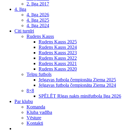
2. līga 2017
4. līga
4. līga 2026
4. līga 2025
4. līga 2024
Citi turnīri
Rudens Kauss
Rudens Kauss 2025
Rudens Kauss 2024
Rudens Kauss 2023
Rudens Kauss 2022
Rudens Kauss 2021
Rudens Kauss 2020
Telpu futbols
Jelgavas futbola čempionāta Ziema 2025
Jelgavas futbola čempionāta Ziema 2024
8×8
SPĒLĒT Rīgas nakts minifutbola līga 2026
Par klubu
Komanda
Kluba vadība
Vēsture
Kontakti