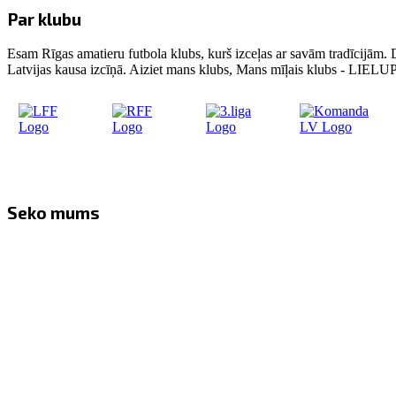
Par klubu
Esam Rīgas amatieru futbola klubs, kurš izceļas ar savām tradīcijām. 
Latvijas kausa izcīņā. Aiziet mans klubs, Mans mīļais klubs - LIE
Seko mums
Facebook
Twitter
Instagram
YouTube