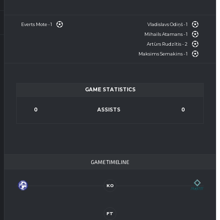
Everts Mote - 1
Vladislavs Odiņš - 1
Mihails Atamans - 1
Artūrs Rudzītis - 2
Maksims Semakins - 1
GAME STATISTICS
0
ASSISTS
0
GAME TIMELINE
KO
FT