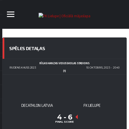
SPĒLES DETAĻAS
RĪGAS HANZAS VIDUSSKOLAS STADIONS
RUDENS KAUSS 2023
10. OKTOBRIS, 2023
20:40
(1)
DECATHLON LATVIA
FK LIELUPE
4
-
6
FINAL SCORE