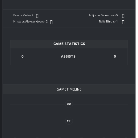
Everts Mote - 2
Artjoms Morozovs - 5
Kristaps Aleksandrovs - 2
Ralfs Biruls - 1
GAME STATISTICS
0
ASSISTS
0
GAME TIMELINE
KO
FT