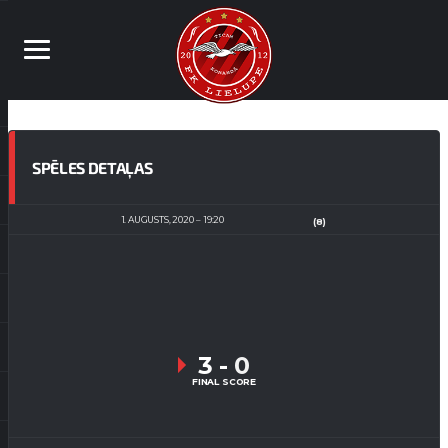
SPĒLES DETAĻAS
1. AUGUSTS, 2020
19:20
(8)
3
-
0
FINAL SCORE