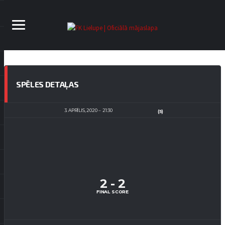
SPĒLES DETAĻAS
3. APRĪLIS, 2020
21:30
(5)
2
-
2
FINAL SCORE