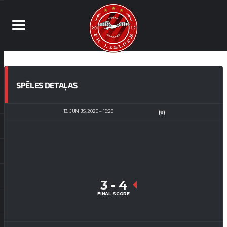
SPĒLES DETAĻAS
13. JŪNIJS, 2020
19:20
(8)
3
-
4
FINAL SCORE